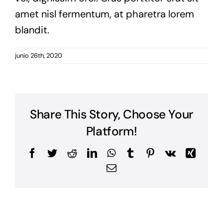
amet nisl fermentum, at pharetra lorem
blandit.
junio 26th, 2020
Share This Story, Choose Your
Platform!
Facebook
Twitter
Reddit
LinkedIn
WhatsApp
Tumblr
Pinterest
Vk
Xing
Correo
electrónico