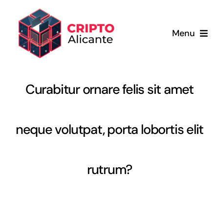
Saltar
al
Menu
contenido
Inicio
Curabitur ornare felis sit amet
Servicios
Sobre nosotros
neque volutpat, porta lobortis elit
Blog
rutrum?
Carrito