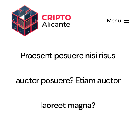
Saltar
al
Menu
contenido
Inicio
Praesent posuere nisi risus
Servicios
Sobre nosotros
auctor posuere? Etiam auctor
Blog
laoreet magna?
Carrito