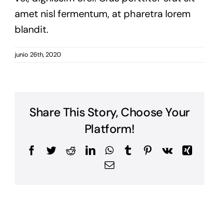
amet nisl fermentum, at pharetra lorem
blandit.
junio 26th, 2020
Share This Story, Choose Your
Platform!
Facebook
Twitter
Reddit
LinkedIn
WhatsApp
Tumblr
Pinterest
Vk
Xing
Correo
electrónico