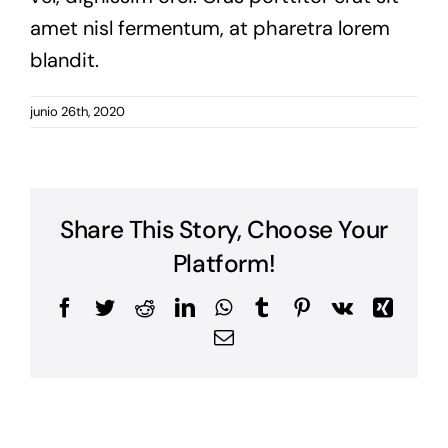
amet nisl fermentum, at pharetra lorem
blandit.
junio 26th, 2020
Share This Story, Choose Your
Platform!
Facebook
Twitter
Reddit
LinkedIn
WhatsApp
Tumblr
Pinterest
Vk
Xing
Correo
electrónico