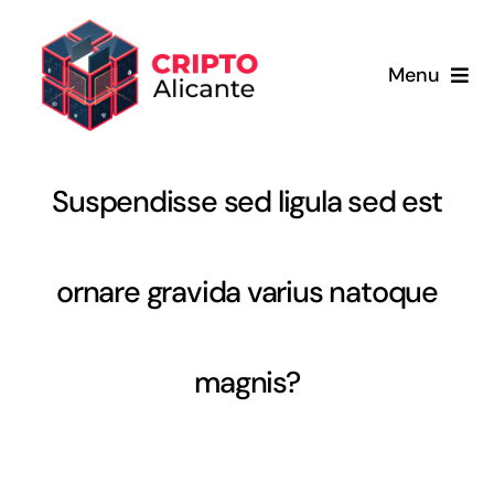
Saltar
al
Menu
contenido
Inicio
Suspendisse sed ligula sed est
Servicios
Sobre nosotros
ornare gravida varius natoque
Blog
magnis?
Carrito