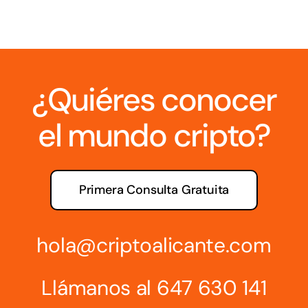
¿Quiéres conocer
el mundo cripto?
Primera Consulta Gratuita
hola@criptoalicante.com
Llámanos al
647 630 141