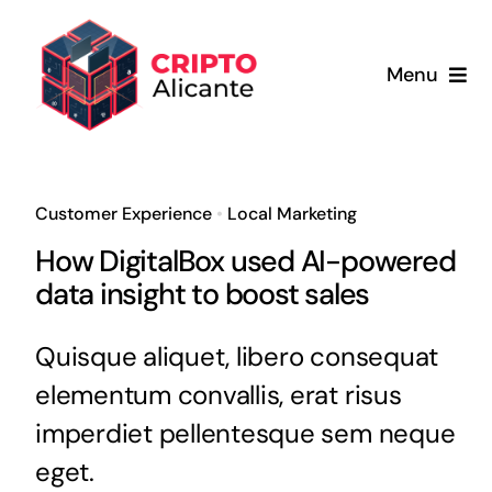
Saltar
al
Menu
contenido
Inicio
Servicios
Customer Experience
•
Local Marketing
How DigitalBox used AI-powered
Sobre nosotros
data insight to boost sales
Blog
Quisque aliquet, libero consequat
elementum convallis, erat risus
Carrito
imperdiet pellentesque sem neque
eget.